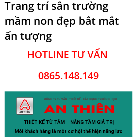
Trang trí sân trường
mầm non đẹp bắt mắt
ấn tượng
HOTLINE TƯ VẤN
0865.148.149
THIẾT KẾ TỪ TÂM – NÂNG TẦM GIÁ TRỊ
Mỗi khách hàng là một cơ hội thể hiện năng lực