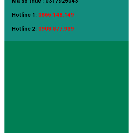
Mã số thuế : 0317925043
Hotline 1:
0865.148.149
Hotline 2:
0903.877.939