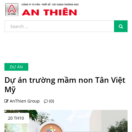
DỰ ÁN
Dự án trường mầm non Tân Việt
Mỹ
AnThien Group
(0)
20 TH10