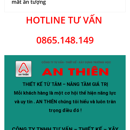
mắt ấn tượng
HOTLINE TƯ VẤN
0865.148.149
THIẾT KẾ TỪ TÂM – NÂNG TẦM GIÁ TRỊ
Mỗi khách hàng là một cơ hội thể hiện năng lực
và uy tín .
AN THIÊN
chúng tôi hiểu và luôn trân
trọng điều đó !
CÔNG TY TNHH TƯ VẤN – THIẾT KẾ – XÂY