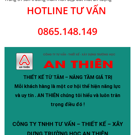
HOTLINE TƯ VẤN
0865.148.149
THIẾT KẾ TỪ TÂM – NÂNG TẦM GIÁ TRỊ
Mỗi khách hàng là một cơ hội thể hiện năng lực
và uy tín .
AN THIÊN
chúng tôi hiểu và luôn trân
trọng điều đó !
CÔNG TY TNHH TƯ VẤN – THIẾT KẾ – XÂY
DỰNG TRƯỜNG HỌC AN THIÊN