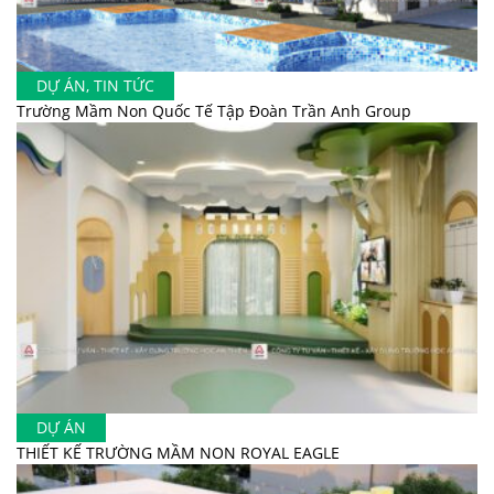
DỰ ÁN
,
TIN TỨC
Trường Mầm Non Quốc Tế Tập Đoàn Trần Anh Group
DỰ ÁN
THIẾT KẾ TRƯỜNG MẦM NON ROYAL EAGLE