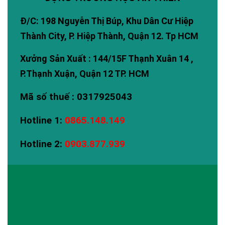
Đ/C: 198 Nguyễn Thị Búp, Khu Dân Cư Hiệp
Thành City, P. Hiệp Thành, Quận 12. Tp HCM
Xưởng Sản Xuất : 144/15F Thạnh Xuân 14 ,
P.Thạnh Xuận, Quận 12 TP. HCM
Mã số thuế : 0317925043
Hotline 1:
0865.148.149
Hotline 2:
0903.877.939