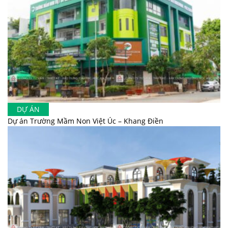
DỰ ÁN
Dự án Trường Mầm Non Việt Úc – Khang Điền