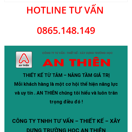
HOTLINE TƯ VẤN
0865.148.149
THIẾT KẾ TỪ TÂM – NÂNG TẦM GIÁ TRỊ
Mỗi khách hàng là một cơ hội thể hiện năng lực
và uy tín .
AN THIÊN
chúng tôi hiểu và luôn trân
trọng điều đó !
CÔNG TY TNHH TƯ VẤN – THIẾT KẾ – XÂY
DỰNG TRƯỜNG HỌC AN THIÊN