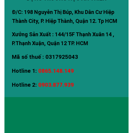
Đ/C: 198 Nguyễn Thị Búp, Khu Dân Cư Hiệp
Thành City, P. Hiệp Thành, Quận 12. Tp HCM
Xưởng Sản Xuất : 144/15F Thạnh Xuân 14 ,
P.Thạnh Xuận, Quận 12 TP. HCM
Mã số thuế : 0317925043
Hotline 1:
0865.148.149
Hotline 2:
0903.877.939