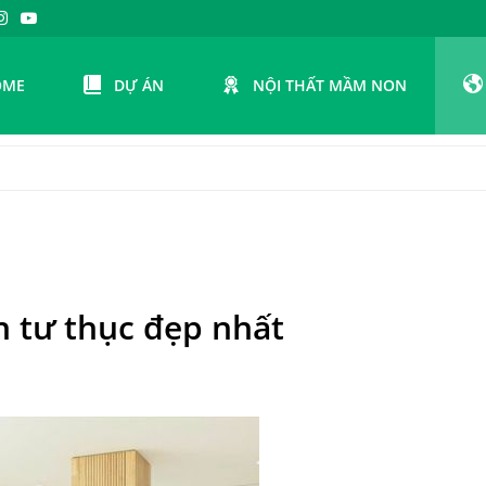
OME
DỰ ÁN
NỘI THẤT MẦM NON
 tư thục đẹp nhất