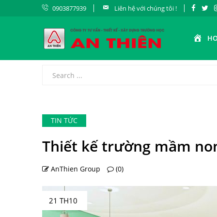
0903877939
Liên hệ với chúng tôi !
H
TIN TỨC
Thiết kế trường mầm non
AnThien Group
(0)
21 TH10