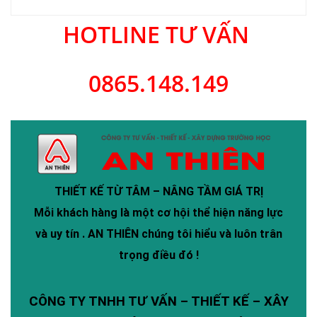
HOTLINE TƯ VẤN
0865.148.149
THIẾT KẾ TỪ TÂM – NÂNG TẦM GIÁ TRỊ
Mỗi khách hàng là một cơ hội thể hiện năng lực
và uy tín .
AN THIÊN
chúng tôi hiểu và luôn trân
trọng điều đó !
CÔNG TY TNHH TƯ VẤN – THIẾT KẾ – XÂY