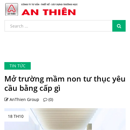
TIN TỨC
Mở trường mầm non tư thục yêu
cầu bằng cấp gì
AnThien Group
(0)
18 TH10