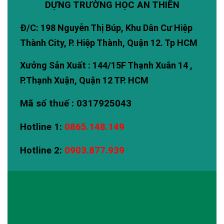
DỰNG TRƯỜNG HỌC AN THIÊN
Đ/C: 198 Nguyễn Thị Búp, Khu Dân Cư Hiệp
Thành City, P. Hiệp Thành, Quận 12. Tp HCM
Xưởng Sản Xuất : 144/15F Thạnh Xuân 14 ,
P.Thạnh Xuận, Quận 12 TP. HCM
Mã số thuế : 0317925043
Hotline 1:
0865.148.149
Hotline 2:
0903.877.939