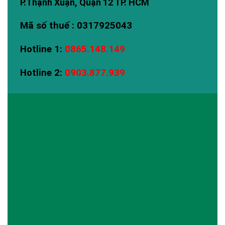
P.Thạnh Xuận, Quận 12 TP. HCM
Mã số thuế : 0317925043
Hotline 1:
0865.148.149
Hotline 2:
0903.877.939